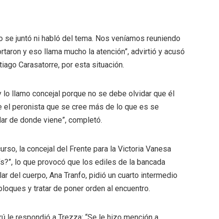
no se juntó ni habló del tema. Nos veníamos reuniendo
rtaron y eso llama mucho la atención”, advirtió y acusó
tiago Carasatorre, por esta situación.
y lo llamo concejal porque no se debe olvidar que él
e el peronista que se cree más de lo que es se
dar de donde viene”, completó.
rso, la concejal del Frente para la Victoria Vanesa
s?”, lo que provocó que los ediles de la bancada
lar del cuerpo, Ana Tranfo, pidió un cuarto intermedio
bloques y tratar de poner orden al encuentro.
 le respondió a Trezza: “Se le hizo mención a