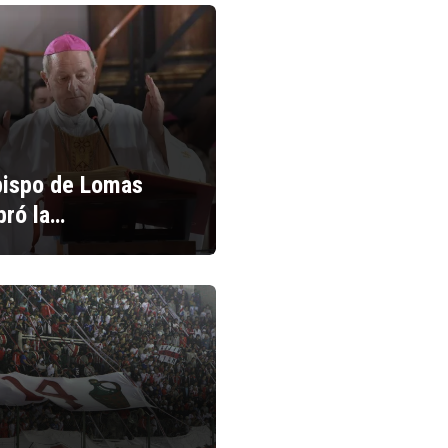
bispo de Lomas
bró la…