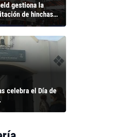
ield gestiona la
litación de hinchas…
s celebra el Día de
…
ería