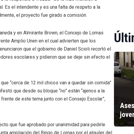
. Es el intendente y es una falta de respeto a la
lmente, el proyecto fue girado a comisión.
llaneda y en Almirante Brown, el Concejo de Lomas
Últi
rente Amplio Unen en el cual advierten que los
unciaron que el gobierno de Daniel Scioli recortó el
dores escolares y pidieron que se deje sin efecto el
tió que “cerca de 12 mil chicos van a quedar sin comida”
festó que desde su bloque “no” están “ajenos a la
l frente de este tema junto con el Consejo Escolar”,
Ases
jove
ecto que fue aprobado por unanimidad para pedirle
unta ampliación del Bingo de Lomas por el alquiler del