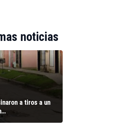
mas noticias
inaron a tiros a un
n…