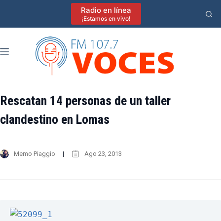
Saltar
Radio en línea
al
¡Estamos en vivo!
contenido
Rescatan 14 personas de un taller
clandestino en Lomas
Memo Piaggio
Ago 23, 2013