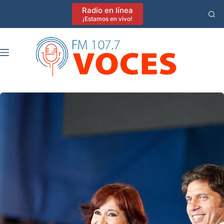
Saltar
Radio en línea
al
¡Estamos en vivo!
contenido