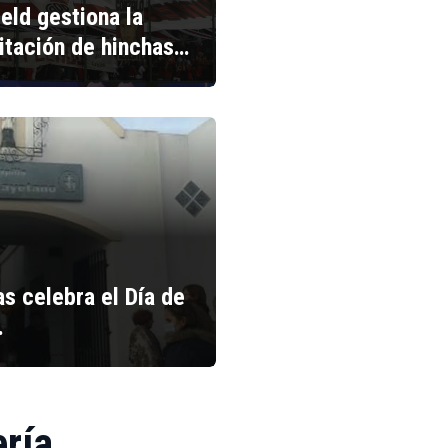
ield gestiona la
litación de hinchas…
s celebra el Día de
…
ería