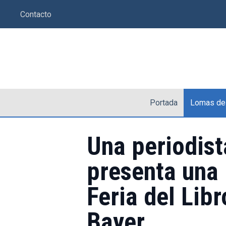
Saltar
Contacto
al
contenido
Portada
Lomas de
Una periodis
presenta una 
Feria del Libr
Bayer