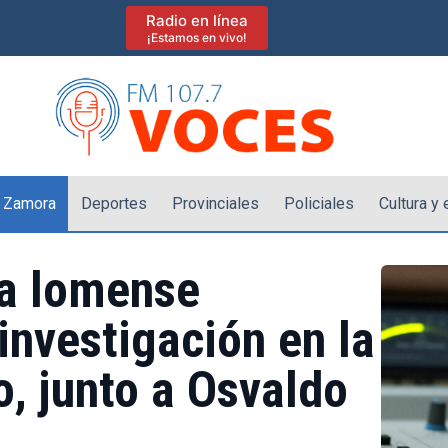
Radio en línea
¡Estamos en vivo!
 Zamora
Deportes
Provinciales
Policiales
Cultura y
ta lomense
investigación en la
o, junto a Osvaldo