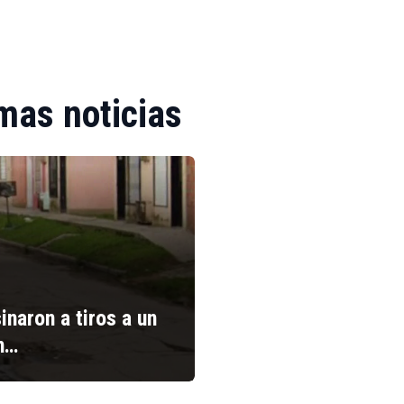
mas noticias
inaron a tiros a un
n…