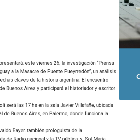
resentará, este viernes 26, la investigación “Prensa
raguay a la Masacre de Puente Pueyrredón”, un análisis
chas claves de la historia argentina. El encuentro
de Buenos Aires y participará el historiador y escritor
i será las 17 hs en la sala Javier Villafañe, ubicada
al de Buenos Aires, en Palermo, donde funciona la
valdo Bayer, también prologuista de la
sta de Radio nacional y la TV pública; y Sol María