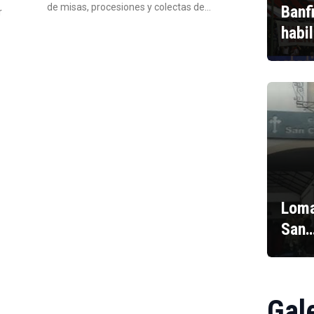
de misas, procesiones y colectas de…
Banf
r
habi
Loma
San
Gal