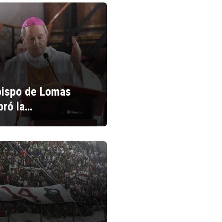
bispo de Lomas
bró la…