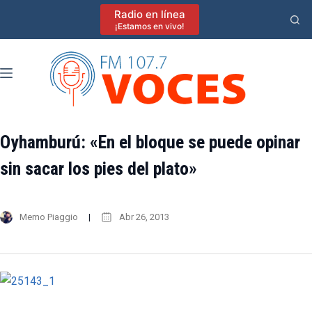
Saltar
Radio en línea
al
¡Estamos en vivo!
contenido
Oyhamburú: «En el bloque se puede opinar
sin sacar los pies del plato»
Memo Piaggio
Abr 26, 2013