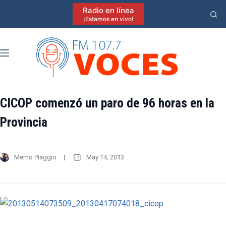
Saltar
Radio en línea
al
¡Estamos en vivo!
contenido
CICOP comenzó un paro de 96 horas en la
Provincia
Memo Piaggio
May 14, 2013