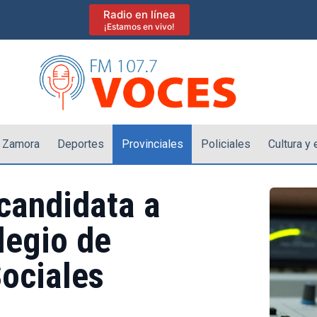
Radio en línea
¡Estamos en vivo!
 Zamora
Deportes
Provinciales
Policiales
Cultura y
candidata a
legio de
ociales