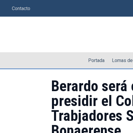
Saltar
Contacto
al
contenido
Portada
Lomas de
Berardo será 
presidir el Co
Trabjadores S
Bonaerense