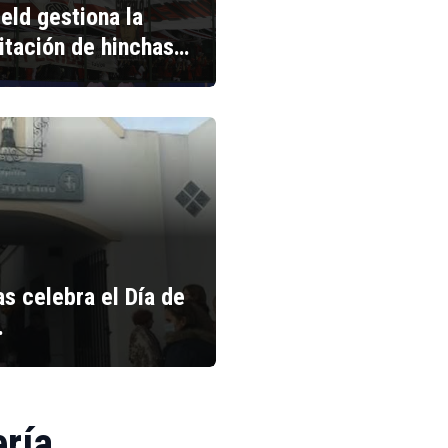
ield gestiona la
litación de hinchas…
s celebra el Día de
…
ería