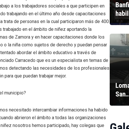
Banf
abajo a los trabajadores sociales a que participen en
habi
ado trabajando en el último año desde capacitaciones
a trata de personas en la cual participaron más de 400
 trabajado en el ámbito de niñez aportando la
omas de Zamora y en hacer capacitaciones donde los
iño o la niña como sujetos de derecho y puedan pensar
ntentado abordar el ámbito educativo a través de
cenciado Carracedo que es un especialista en temas de
Vamos detectando las necesidades de los profesionales
ón para que puedan trabajar mejor.
Loma
San
el municipio?
mos necesitado intercambiar informaciones ha habido
uando abrieron el ámbito a todas las organizaciones
Gal
 niñez nosotros hemos participado, hay colegas que