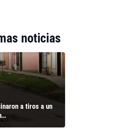
mas noticias
inaron a tiros a un
n…