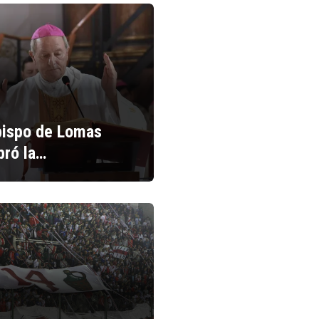
bispo de Lomas
bró la…