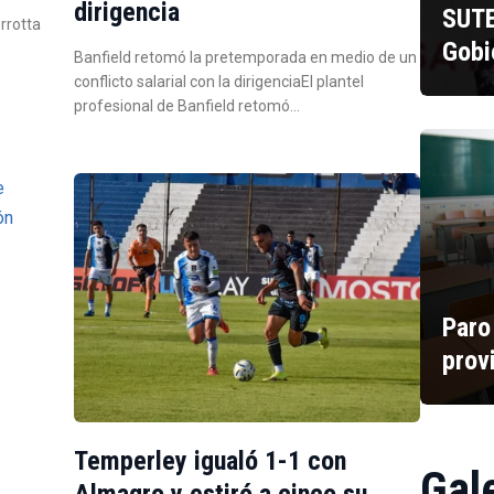
dirigencia
SUTE
errotta
Gobi
Banfield retomó la pretemporada en medio de un
conflicto salarial con la dirigenciaEl plantel
profesional de Banfield retomó…
Paro
prov
Temperley igualó 1-1 con
Gal
Almagro y estiró a cinco su