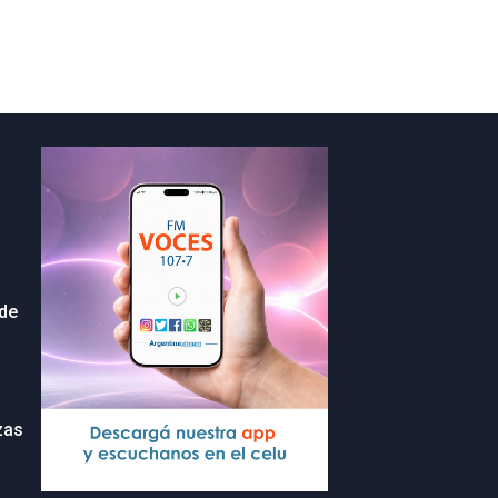
 de
zas