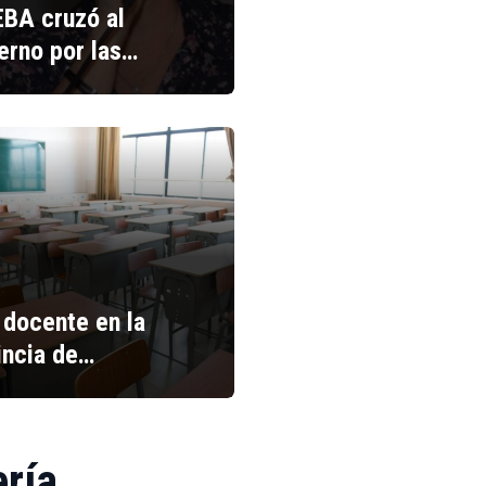
BA cruzó al
erno por las…
 docente en la
incia de…
ería