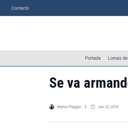
Saltar
Contacto
al
contenido
Portada
Lomas de
Se va armand
Memo Piaggio
Jun 12, 2013