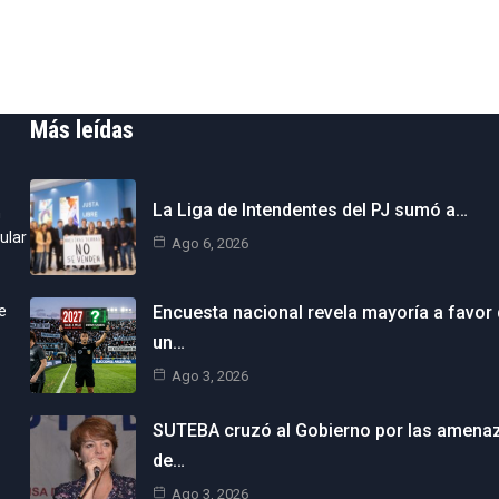
Más leídas
La Liga de Intendentes del PJ sumó a…
n
ular
Ago 6, 2026
e
Encuesta nacional revela mayoría a favor
un…
Ago 3, 2026
SUTEBA cruzó al Gobierno por las amena
de…
Ago 3, 2026