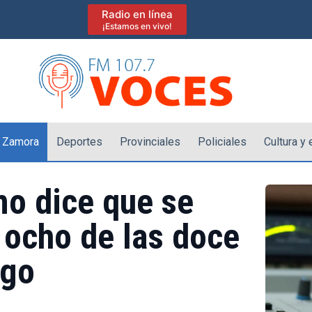
Radio en línea
¡Estamos en vivo!
 Zamora
Deportes
Provinciales
Policiales
Cultura y
mo dice que se
 ocho de las doce
ego