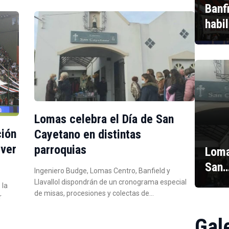
Banf
habi
Lomas celebra el Día de San
ción
Cayetano en distintas
iver
parroquias
Loma
San
Ingeniero Budge, Lomas Centro, Banfield y
Llavallol dispondrán de un cronograma especial
 la
de misas, procesiones y colectas de…
r
Gal