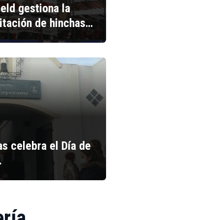
ield gestiona la
litación de hinchas…
s celebra el Día de
…
ería