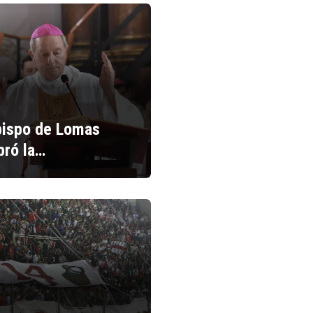
bispo de Lomas
bró la…