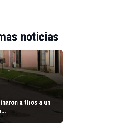
mas noticias
inaron a tiros a un
n…