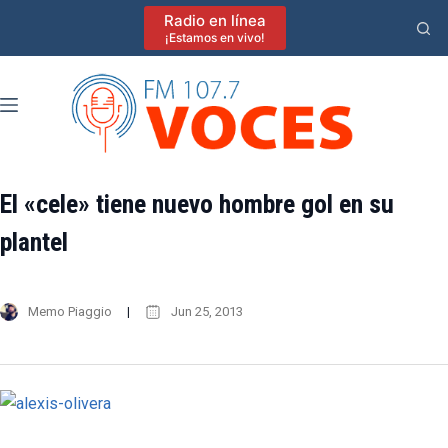
Saltar
Radio en línea
al
¡Estamos en vivo!
contenido
El «cele» tiene nuevo hombre gol en su
plantel
Memo Piaggio
Jun 25, 2013