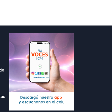
 de
zas