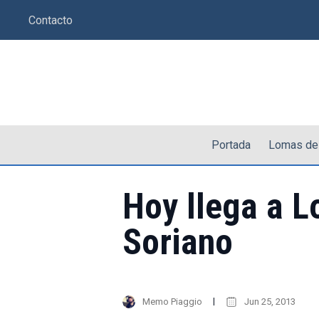
Saltar
Contacto
al
contenido
Portada
Lomas de
Hoy llega a L
Soriano
Memo Piaggio
Jun 25, 2013