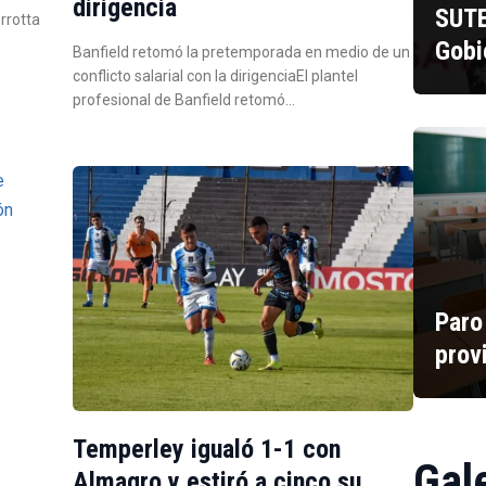
dirigencia
SUTE
errotta
Gobi
Banfield retomó la pretemporada en medio de un
conflicto salarial con la dirigenciaEl plantel
profesional de Banfield retomó…
Paro
prov
Temperley igualó 1-1 con
Gal
Almagro y estiró a cinco su