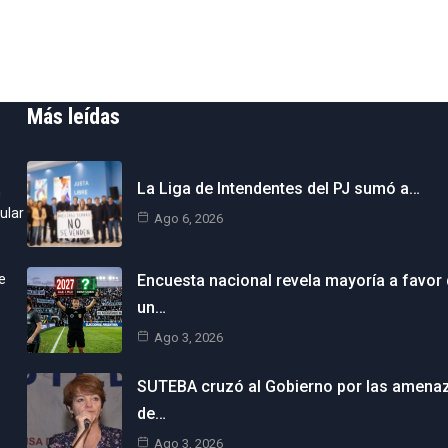
Más leídas
La Liga de Intendentes del PJ sumó a…
n
ular
Ago 6, 2026
e
Encuesta nacional revela mayoría a favor
un…
Ago 3, 2026
SUTEBA cruzó al Gobierno por las amena
de…
Ago 3, 2026