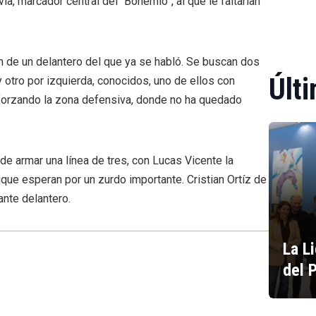
a, marcador central del “Bohemio”, al que le faltarían
n de un delantero del que ya se habló. Se buscan dos
Últi
 otro por izquierda, conocidos, uno de ellos con
eforzando la zona defensiva, donde no ha quedado
de armar una línea de tres, con Lucas Vicente la
nque esperan por un zurdo importante. Cristian Ortíz de
nte delantero.
La L
del 