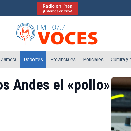
Radio en línea
¡Estamos en vivo!
 Zamora
Deportes
Provinciales
Policiales
Cultura y
os Andes el «pollo»