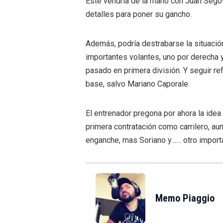
Este vendría de la mano con Juan Segovi
detalles para poner su gancho.
Además, podría destrabarse la situació
importantes volantes, uno por derecha y
pasado en primera división. Y seguir r
base, salvo Mariano Caporale.
El entrenador pregona por ahora la idea 
primera contratación como carrilero, au
enganche, mas Soriano y…… otro importa
Memo Piaggio