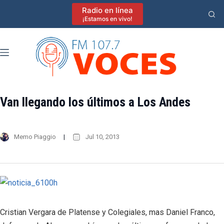
Saltar
Radio en línea
al
¡Estamos en vivo!
contenido
Van llegando los últimos a Los Andes
Memo Piaggio
Jul 10, 2013
Cristian Vergara de Platense y Colegiales, mas Daniel Franco,