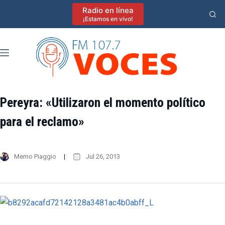
Saltar
Radio en línea
al
¡Estamos en vivo!
contenido
Pereyra: «Utilizaron el momento político
para el reclamo»
Memo Piaggio
Jul 26, 2013