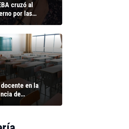
BA cruzó al
erno por las…
 docente en la
incia de…
ería