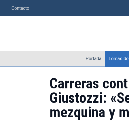
Saltar
Contacto
al
contenido
Portada
Lomas de
Carreras cont
Giustozzi: «S
mezquina y m