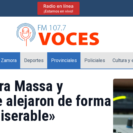
Radio en línea
¡Estamos en vivo!
 Zamora
Deportes
Provinciales
Policiales
Cultura y
ra Massa y
e alejaron de forma
iserable»