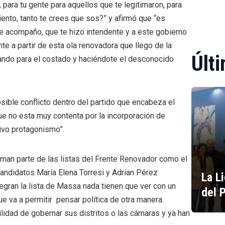
, para tu gente para aquellos que te legitimaron, para
iento, tanto te crees que sos?” y afirmó que “es
 te acompaño, que te hizo intendente y a este gobierno
nte a partir de esta ola renovadora que llego de la
Últi
ando para el costado y haciéndote el desconocido
ible conflicto dentro del partido que encabeza el
ue no esta muy contenta por la incorporación de
ivo protagonismo”.
man parte de las listas del Frente Renovador como el
candidatos María Elena Torresi y Adrian Pérez
La L
gran la lista de Massa nada tienen que ver con un
del 
ue va a permitir pensar política de otra manera.
ilidad de gobernar sus distritos o las cámaras y ya han