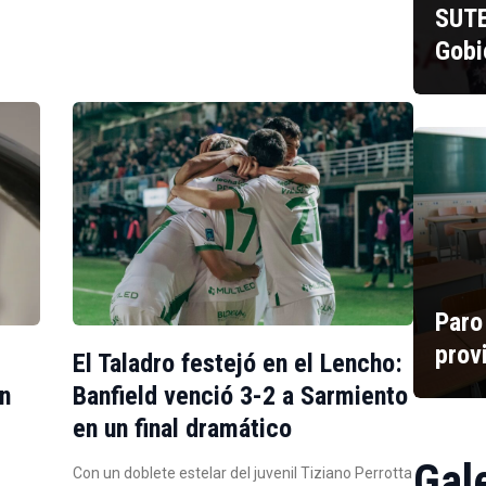
SUTE
Gobi
Paro
prov
El Taladro festejó en el Lencho:
ón
Banfield venció 3-2 a Sarmiento
en un final dramático
Gal
Con un doblete estelar del juvenil Tiziano Perrotta