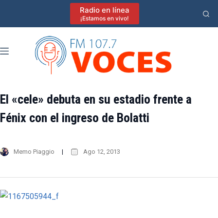
Saltar
Radio en línea
al
¡Estamos en vivo!
contenido
El «cele» debuta en su estadio frente a
Fénix con el ingreso de Bolatti
Memo Piaggio
Ago 12, 2013