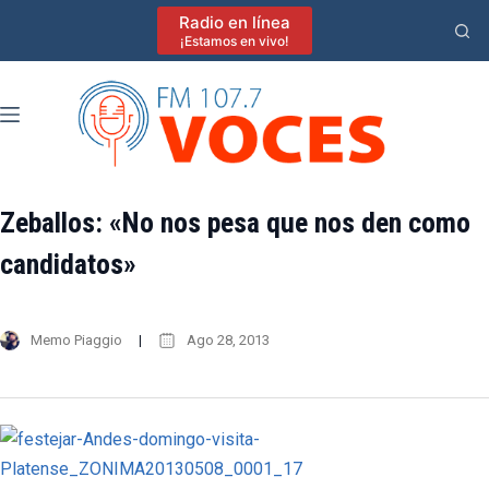
Saltar
Radio en línea
al
¡Estamos en vivo!
contenido
Zeballos: «No nos pesa que nos den como
candidatos»
Memo Piaggio
Ago 28, 2013