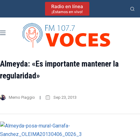
Saltar
Radio en línea
al
¡Estamos en vivo!
contenido
Almeyda: «Es importante mantener la
regularidad»
Memo Piaggio
Sep 23, 2013