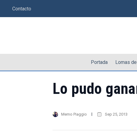
Saltar
Contacto
al
contenido
Portada
Lomas de
Lo pudo ganar
Memo Piaggio
Sep 25, 2013