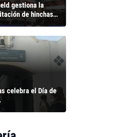
ield gestiona la
litación de hinchas…
s celebra el Día de
…
ería