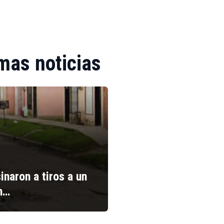
mas noticias
inaron a tiros a un
n…