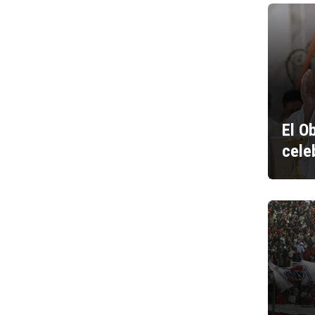
El O
cele