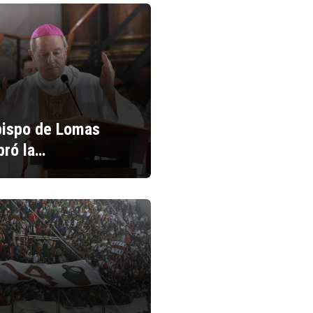
bispo de Lomas
bró la…