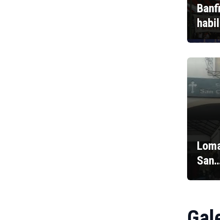
Banf
habi
Loma
San
Gal