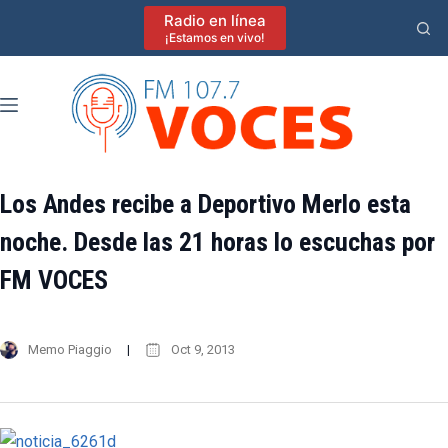
Saltar
Radio en línea
al
¡Estamos en vivo!
contenido
Los Andes recibe a Deportivo Merlo esta
noche. Desde las 21 horas lo escuchas por
FM VOCES
Memo Piaggio
Oct 9, 2013