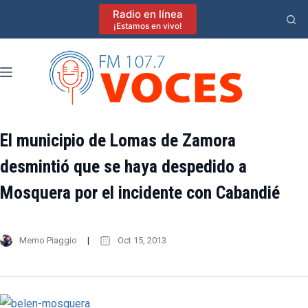
Saltar
Radio en línea
al
¡Estamos en vivo!
contenido
El municipio de Lomas de Zamora
desmintió que se haya despedido a
Mosquera por el incidente con Cabandié
Memo Piaggio
Oct 15, 2013