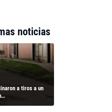
mas noticias
inaron a tiros a un
n…