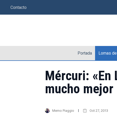
Saltar
Contacto
al
contenido
Portada
Lomas de
Mércuri: «En
mucho mejor 
Memo Piaggio
Oct 27, 2013