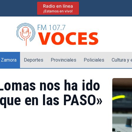
Radio en línea
¡Estamos en vivo!
 Zamora
Deportes
Provinciales
Policiales
Cultura y
 Lomas nos ha ido
que en las PASO»