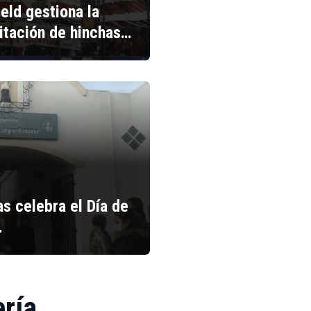
ield gestiona la
litación de hinchas…
s celebra el Día de
…
ería