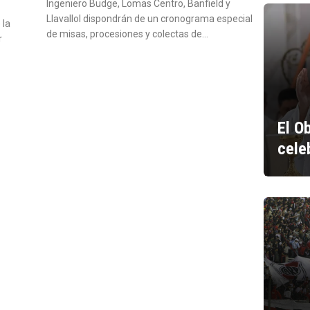
Ingeniero Budge, Lomas Centro, Banfield y
Llavallol dispondrán de un cronograma especial
 la
de misas, procesiones y colectas de…
r
El O
cele