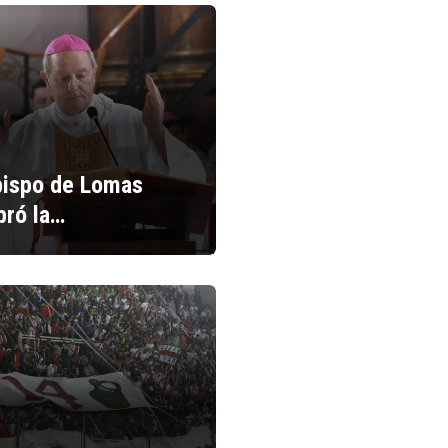
bispo de Lomas
bró la…