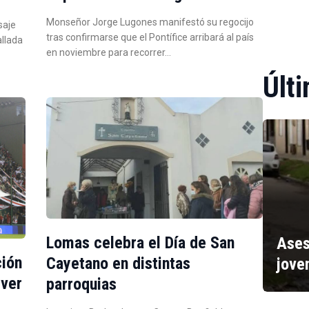
Monseñor Jorge Lugones manifestó su regocijo
saje
tras confirmarse que el Pontífice arribará al país
allada
en noviembre para recorrer…
Últi
Lomas celebra el Día de San
Ases
ción
Cayetano en distintas
jove
iver
parroquias