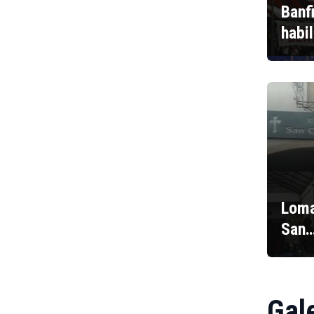
Banf
habi
Loma
San
Gal