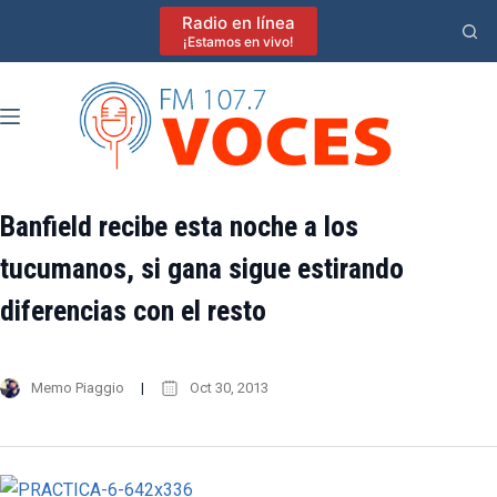
Saltar
Radio en línea
al
¡Estamos en vivo!
contenido
Banfield recibe esta noche a los
tucumanos, si gana sigue estirando
diferencias con el resto
Memo Piaggio
Oct 30, 2013