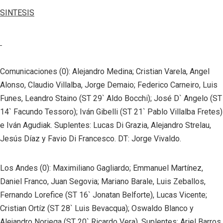
SINTESIS
Comunicaciones (0): Alejandro Medina; Cristian Varela, Angel
Alonso, Claudio Villalba, Jorge Demaio; Federico Carneiro, Luis
Funes, Leandro Staino (ST 29` Aldo Bocchi); José D` Angelo (ST
14` Facundo Tessoro); Iván Gibelli (ST 21` Pablo Villalba Fretes)
e Iván Agudiak. Suplentes: Lucas Di Grazia, Alejandro Strelau,
Jesús Díaz y Favio Di Francesco. DT: Jorge Vivaldo.
Los Andes (0): Maximiliano Gagliardo; Emmanuel Martínez,
Daniel Franco, Juan Segovia; Mariano Barale, Luis Zeballos,
Fernando Lorefice (ST 16` Jonatan Belforte), Lucas Vicente;
Cristian Ortíz (ST 28` Luis Bevacqua); Oswaldo Blanco y
Alejandro Noriega (ST 20` Ricardo Vera). Suplentes: Ariel Barros,