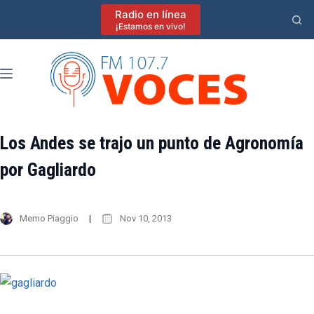
Saltar
Radio en línea
al
¡Estamos en vivo!
contenido
Los Andes se trajo un punto de Agronomía
por Gagliardo
Memo Piaggio
Nov 10, 2013