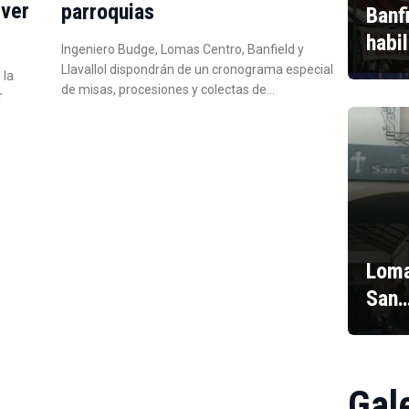
iver
parroquias
Banf
habi
Ingeniero Budge, Lomas Centro, Banfield y
Llavallol dispondrán de un cronograma especial
 la
de misas, procesiones y colectas de…
r
Loma
San
Gal