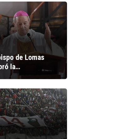
bispo de Lomas
bró la…