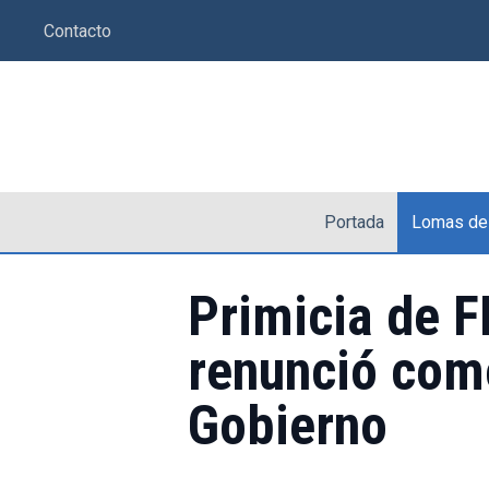
Saltar
Contacto
al
contenido
Portada
Lomas de
Primicia de 
renunció com
Gobierno