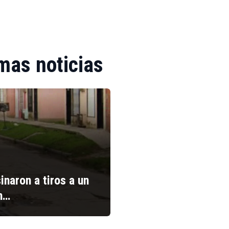
mas noticias
inaron a tiros a un
n…