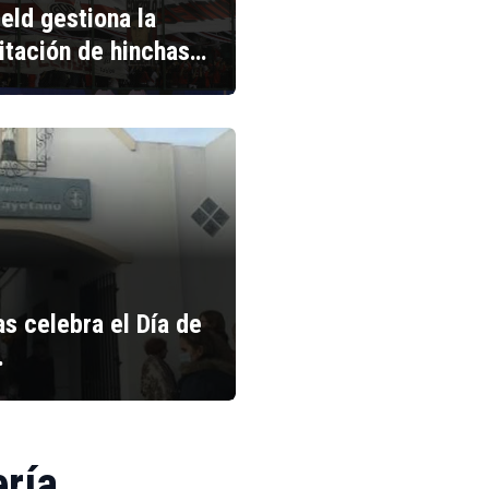
ield gestiona la
litación de hinchas…
s celebra el Día de
…
ería