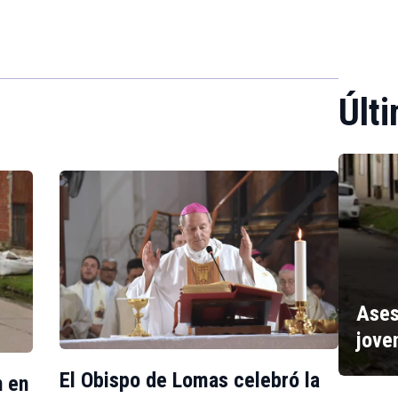
Últi
Ases
jove
El Obispo de Lomas celebró la
n en