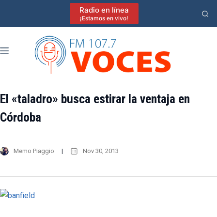
Saltar
Radio en línea
al
¡Estamos en vivo!
contenido
El «taladro» busca estirar la ventaja en
Córdoba
Memo Piaggio
Nov 30, 2013