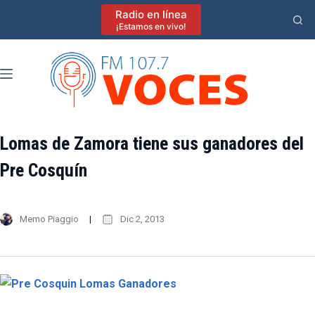
Saltar
Radio en línea
al
¡Estamos en vivo!
contenido
Lomas de Zamora tiene sus ganadores del
Pre Cosquín
Memo Piaggio
Dic 2, 2013