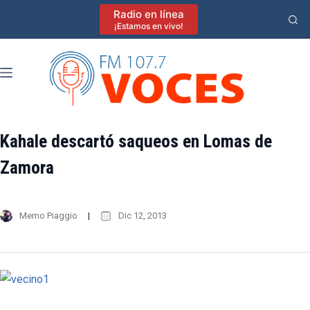
Saltar
Radio en línea
al
¡Estamos en vivo!
contenido
Kahale descartó saqueos en Lomas de
Zamora
Memo Piaggio
Dic 12, 2013