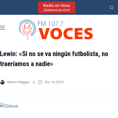
Saltar
Radio en línea
al
¡Estamos en vivo!
contenido
Lewin: «Si no se va ningún futbolista, no
traeríamos a nadie»
Memo Piaggio
Dic 19, 2013