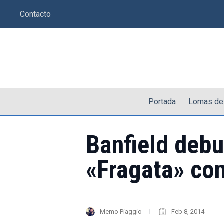
Saltar
Contacto
al
contenido
Portada
Lomas de
Banfield debu
«Fragata» con
Memo Piaggio
Feb 8, 2014