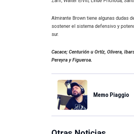
Zarif, Walter Erviti, Lihué Prichoda, Sa
Almirante Brown tiene algunas dudas de
sostener el sistema defensivo y potenci
sur.
Cacace; Centurión u Ortíz, Olivera, Iba
Pereyra y Figueroa.
Memo Piaggio
Otras Noticias