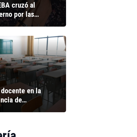
BA cruzó al
erno por las…
 docente en la
incia de…
ería