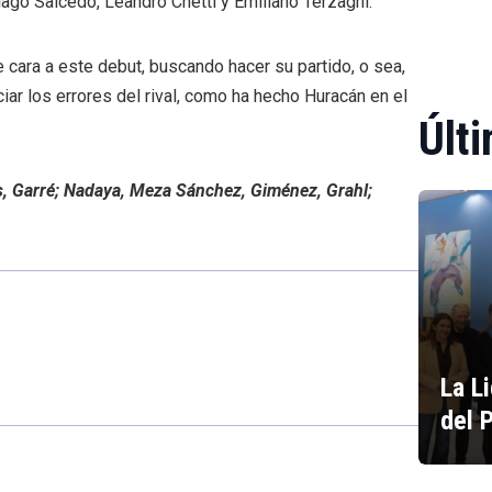
ntiago Salcedo, Leandro Chetti y Emiliano Terzaghi.
 cara a este debut, buscando hacer su partido, o sea,
ar los errores del rival, como ha hecho Huracán en el
Últi
rs, Garré; Nadaya, Meza Sánchez, Giménez, Grahl;
La L
del 