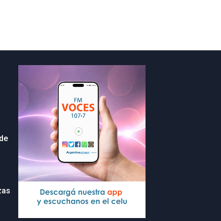
 de
zas