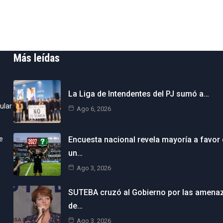
Más leídas
La Liga de Intendentes del PJ sumó a…
n
ular
Ago 6, 2026
e
Encuesta nacional revela mayoría a favor
un…
Ago 3, 2026
SUTEBA cruzó al Gobierno por las amena
de…
Ago 3, 2026