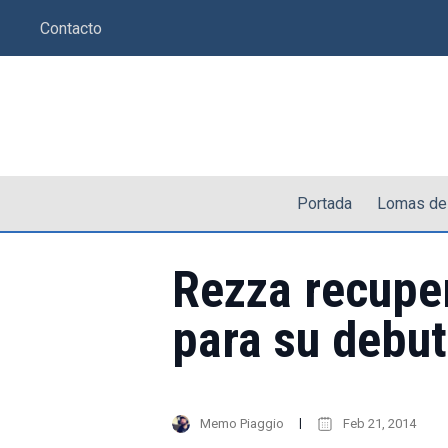
Saltar
Contacto
al
contenido
Portada
Lomas de
Rezza recupe
para su debut
Memo Piaggio
Feb 21, 2014