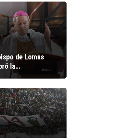
bispo de Lomas
bró la…