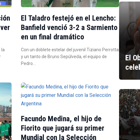
ción
El Taladro festejó en el Lencho:
iver
Banfield venció 3-2 a Sarmiento
en un final dramático
 la
Con un doblete estelar del juvenil Tiziano Perrotta
El O
r
y un tanto de Bruno Sepúlveda, el equipo de
Pedro…
cele
Facundo Medina, el hijo de
Fiorito que jugará su primer
Mundial con la Selección