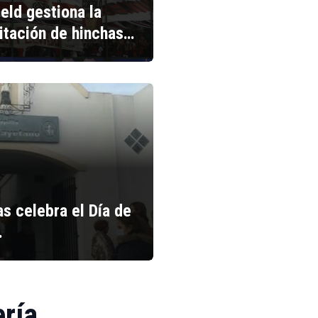
ield gestiona la
litación de hinchas…
s celebra el Día de
…
ería