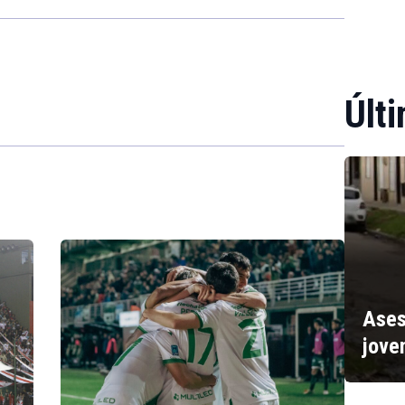
Últi
Ases
jove