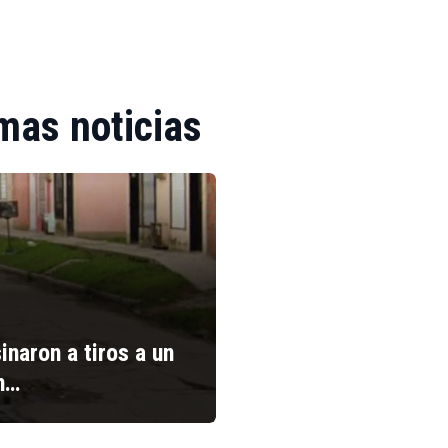
mas noticias
inaron a tiros a un
n…