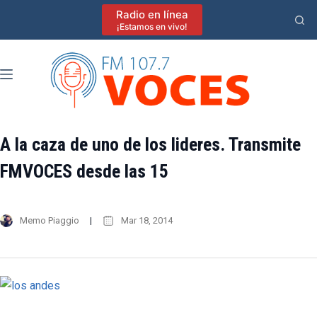
Saltar
Radio en línea
al
¡Estamos en vivo!
contenido
A la caza de uno de los lideres. Transmite
FMVOCES desde las 15
Memo Piaggio
Mar 18, 2014