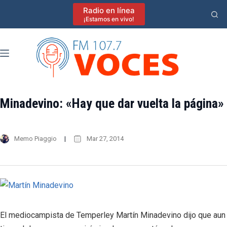
Saltar
Radio en línea
al
¡Estamos en vivo!
contenido
Minadevino: «Hay que dar vuelta la página»
Memo Piaggio
Mar 27, 2014
El mediocampista de Temperley Martín Minadevino dijo que aun