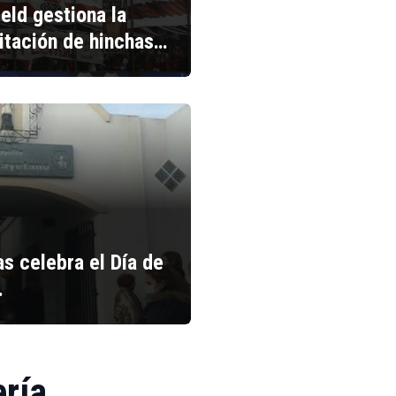
ield gestiona la
litación de hinchas…
s celebra el Día de
…
ería