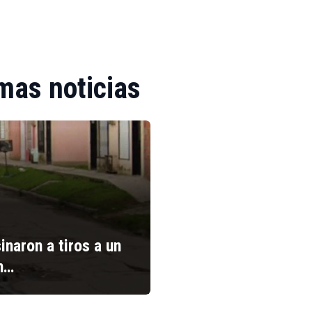
mas noticias
inaron a tiros a un
n…