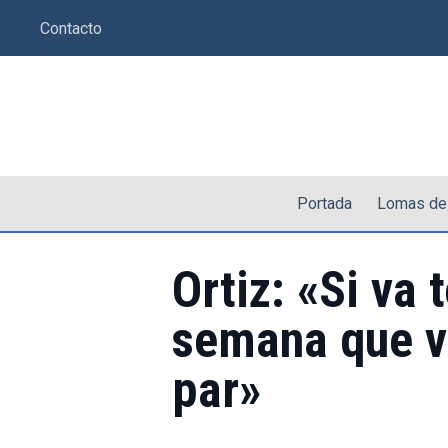
Saltar
Contacto
al
contenido
Portada
Lomas de
Ortiz: «Si va 
semana que vi
par»