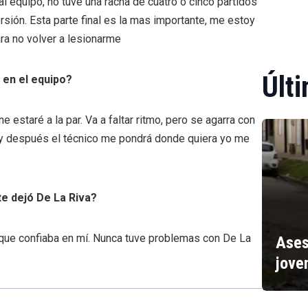
al equipo, no tuve una racha de cuatro o cinco partidos
rsión. Esta parte final es la mas importante, me estoy
ra no volver a lesionarme
Últi
 en el equipo?
e estaré a la par. Va a faltar ritmo, pero se agarra con
 y después el técnico me pondrá donde quiera yo me
e dejó De La Riva?
 que confiaba en mí. Nunca tuve problemas con De La
Ases
jove