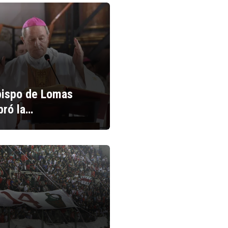
bispo de Lomas
bró la…