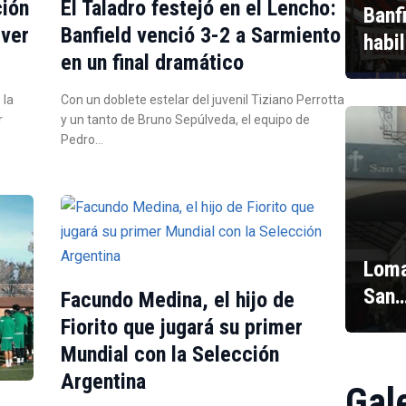
ción
El Taladro festejó en el Lencho:
Banf
iver
Banfield venció 3-2 a Sarmiento
habi
en un final dramático
 la
Con un doblete estelar del juvenil Tiziano Perrotta
r
y un tanto de Bruno Sepúlveda, el equipo de
Pedro…
Loma
San
Facundo Medina, el hijo de
Fiorito que jugará su primer
Mundial con la Selección
Argentina
Gal