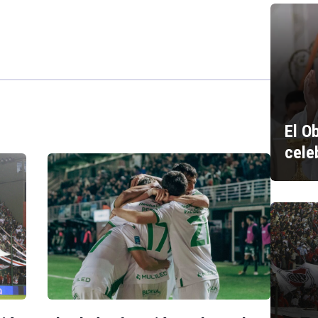
El O
cele