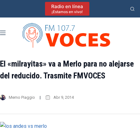
Saltar
Radio en línea
al
¡Estamos en vivo!
contenido
El «milrayitas» va a Merlo para no alejarse
del reducido. Trasmite FMVOCES
Memo Piaggio
Abr 9, 2014