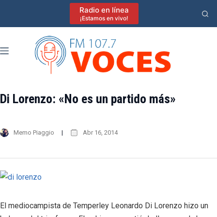
Saltar
Radio en línea
al
¡Estamos en vivo!
contenido
Di Lorenzo: «No es un partido más»
Memo Piaggio
Abr 16, 2014
El mediocampista de Temperley Leonardo Di Lorenzo hizo un