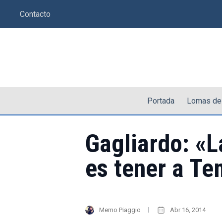
Saltar
Contacto
al
contenido
Portada
Lomas de
Gagliardo: «L
es tener a Te
Memo Piaggio
Abr 16, 2014