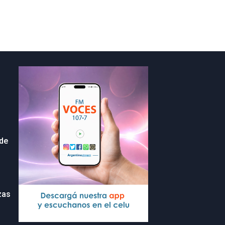
 de
zas