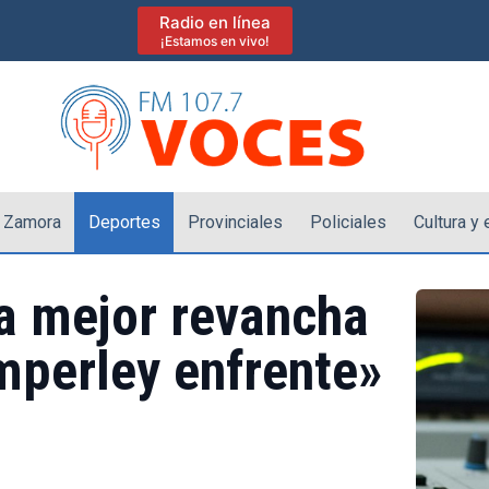
Radio en línea
¡Estamos en vivo!
 Zamora
Deportes
Provinciales
Policiales
Cultura y
a mejor revancha
mperley enfrente»