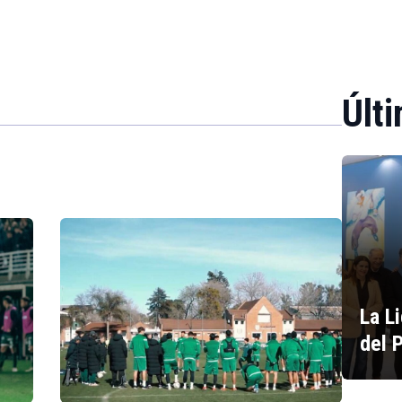
Últi
La L
del 