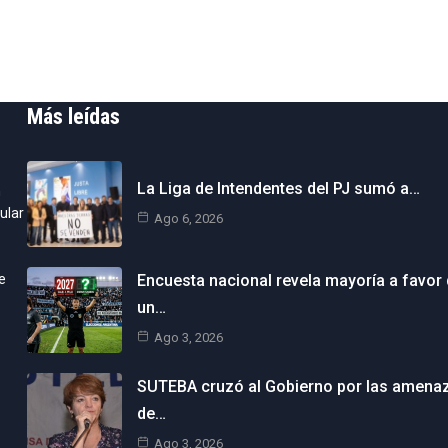
Más leídas
La Liga de Intendentes del PJ sumó a…
n
ular
Ago 6, 2026
e
Encuesta nacional revela mayoría a favor
un…
Ago 3, 2026
SUTEBA cruzó al Gobierno por las amena
de…
Ago 3, 2026