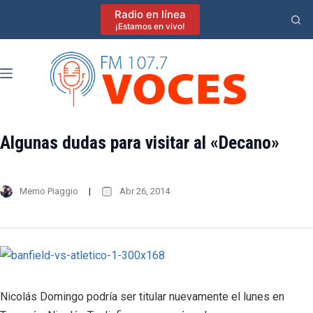
Saltar
Radio en línea
al
¡Estamos en vivo!
contenido
Algunas dudas para visitar al «Decano»
Memo Piaggio
Abr 26, 2014
Nicolás Domingo podría ser titular nuevamente el lunes en