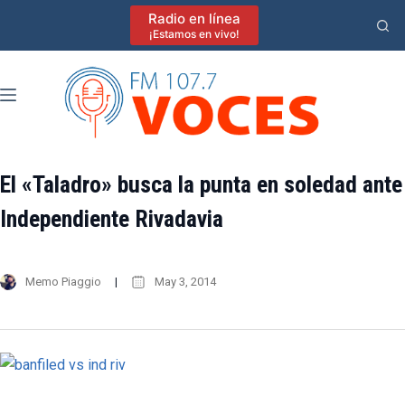
Saltar
Radio en línea
al
¡Estamos en vivo!
contenido
El «Taladro» busca la punta en soledad ante
Independiente Rivadavia
Memo Piaggio
May 3, 2014