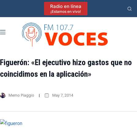
Saltar
Radio en línea
al
¡Estamos en vivo!
contenido
Figuerón: «El ejecutivo hizo gastos que no
coincidimos en la aplicación»
Memo Piaggio
May 7, 2014