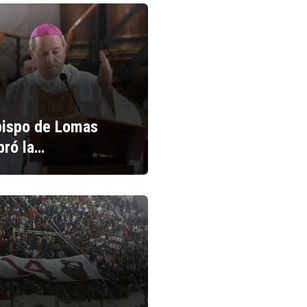
bispo de Lomas
bró la…