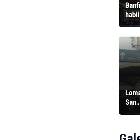
Banf
habi
Loma
San
Gal