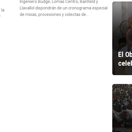
Ingeniero Budge, Lomas Centro, Banfield y
Llavallol dispondrán de un cronograma especial
 la
de misas, procesiones y colectas de…
r
El O
cele