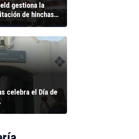
ield gestiona la
litación de hinchas…
s celebra el Día de
…
ería