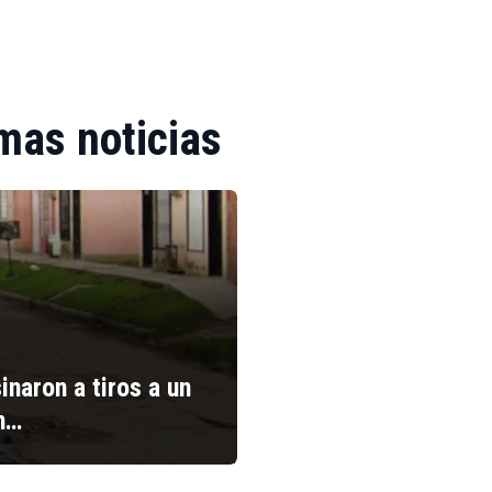
mas noticias
inaron a tiros a un
n…