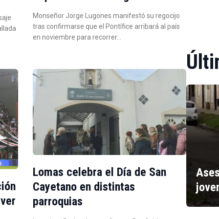
Monseñor Jorge Lugones manifestó su regocijo
saje
tras confirmarse que el Pontífice arribará al país
allada
en noviembre para recorrer…
Últi
Lomas celebra el Día de San
Ases
ción
Cayetano en distintas
jove
iver
parroquias