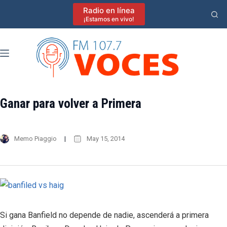
Saltar
Radio en línea
al
¡Estamos en vivo!
contenido
Ganar para volver a Primera
Memo Piaggio
May 15, 2014
Si gana Banfield no depende de nadie, ascenderá a primera