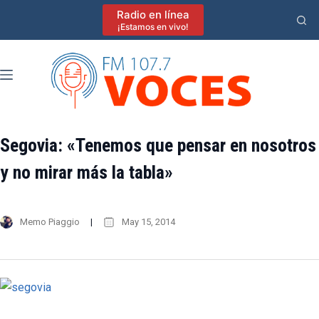
Saltar
Radio en línea
al
¡Estamos en vivo!
contenido
Segovia: «Tenemos que pensar en nosotros
y no mirar más la tabla»
Memo Piaggio
May 15, 2014