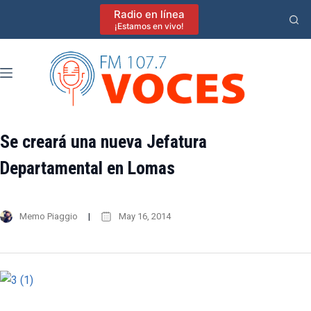
Saltar
Radio en línea
al
¡Estamos en vivo!
contenido
Se creará una nueva Jefatura
Departamental en Lomas
Memo Piaggio
May 16, 2014