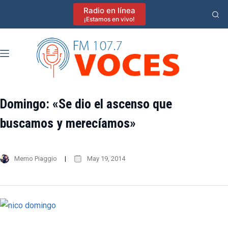
Saltar
Radio en línea
al
¡Estamos en vivo!
contenido
Domingo: «Se dio el ascenso que
buscamos y merecíamos»
Memo Piaggio
May 19, 2014