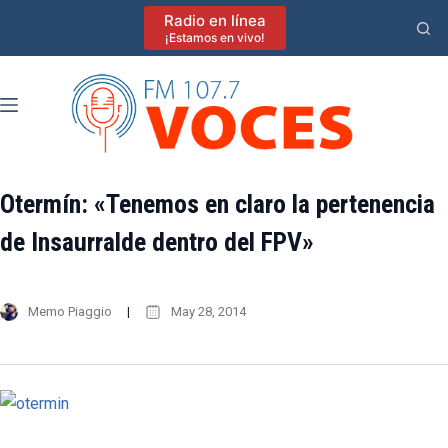
Saltar
Radio en línea
al
¡Estamos en vivo!
contenido
Otermín: «Tenemos en claro la pertenencia
de Insaurralde dentro del FPV»
Memo Piaggio
May 28, 2014