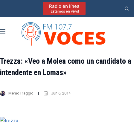
Saltar
Radio en línea
al
¡Estamos en vivo!
contenido
Trezza: «Veo a Molea como un candidato a
intendente en Lomas»
Memo Piaggio
Jun 6, 2014