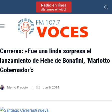
Saltar
Radio en línea
al
¡Estamos en vivo!
contenido
Carreras: «Fue una linda sorpresa el
lanzamiento de Hebe de Bonafini, ‘Mariotto
Gobernador'»
Memo Piaggio
Jun 9, 2014