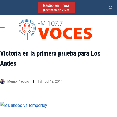
Saltar
Radio en línea
al
¡Estamos en vivo!
contenido
Victoria en la primera prueba para Los
Andes
Memo Piaggio
Jul 12, 2014