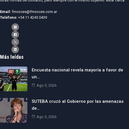
otras formas de contacto, pero siempre con el mismo objetivo: estar cerca.
Email
: fmvoces@fmvoces.com.ar
Teléfono:
+54 11 4245 0439
Más leídas
Encuesta nacional revela mayoría a favor de
un…
Ago 3, 2026
SUTEBA cruzó al Gobierno por las amenazas
de…
Ago 3, 2026