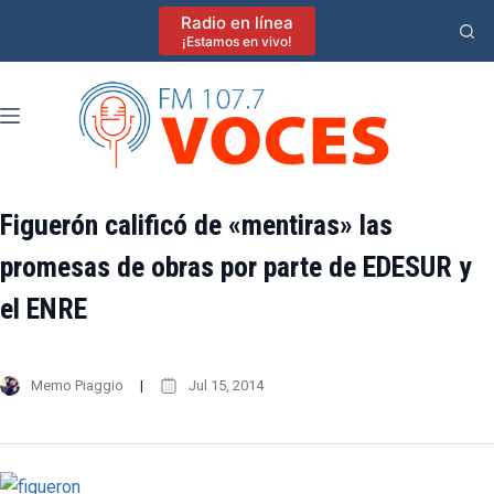
Saltar
Radio en línea
al
¡Estamos en vivo!
contenido
Figuerón calificó de «mentiras» las
promesas de obras por parte de EDESUR y
el ENRE
Memo Piaggio
Jul 15, 2014