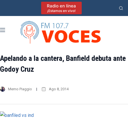
Saltar
Radio en línea
al
¡Estamos en vivo!
contenido
Apelando a la cantera, Banfield debuta ante
Godoy Cruz
Memo Piaggio
Ago 8, 2014